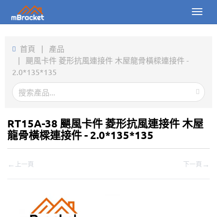
Toggl
naviga
首頁
首頁
|
產品
|
颶風卡件 菱形抗風連接件 木屋龍骨橫樑連接件 -
產品
2.0*135*135
新聞
圖片
RT15A-38 颶風卡件 菱形抗風連接件 木屋
關於我們
龍骨橫樑連接件 - 2.0*135*135
聯繫我們
←
→
上一頁
下一頁
下載
線上詢價