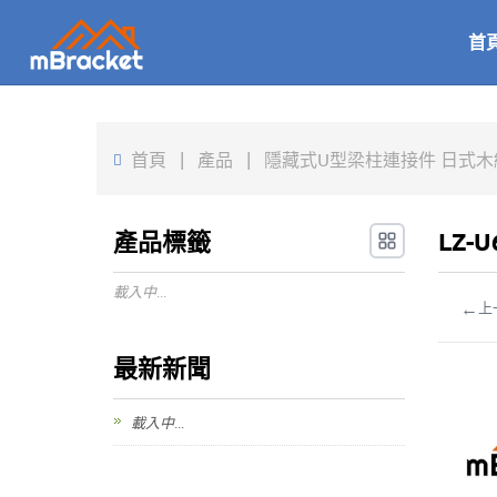
首
首頁
|
產品
|
隱藏式U型梁柱連接件 日式木結構連
產品標籤
LZ-
載入中...
←
上
最新新聞
載入中...