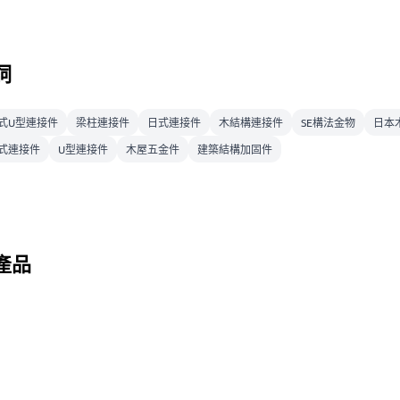
詞
式U型連接件
梁柱連接件
日式連接件
木結構連接件
SE構法金物
日本
式連接件
U型連接件
木屋五金件
建築結構加固件
產品