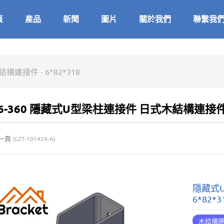
頁
產品
新聞
圖片
關於我們
聯繫我
接件 - 6*82*318
U6-360 隱藏式U型梁柱連接件 日式木結構連接件 - 
一頁
(
LZT-101424-A
)
隱藏式
6*82*3
木結構