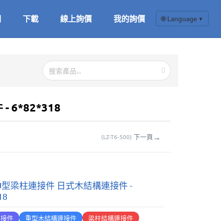
們
下載
線上詢價
我的詢價
🌐 Language
▼
6*82*318
→
下一頁
(
LZ-T6-500
)
U型梁柱連接件 日式木結構連接件 -
18
連接件
重型木結構連接件
梁柱結構連接件