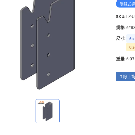
隱藏式
SKU
:
LZ-U
規格
:
6*8
尺寸
:
6 ×
0.2
重量
:
6.03
線上