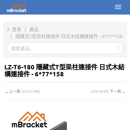
Toggl
naviga
首頁
首頁
|
產品
|
隱藏式T型梁柱連接件 日式木結構連接件 - 6*77*158
產品
新聞
圖片
LZ-T6-180 隱藏式T型梁柱連接件 日式木結
構連接件 - 6*77*158
關於我們
←
→
上一頁
下一頁
(
LZ-U3-280
)
(
LZU-3428
)
聯繫我們
下載
線上詢價