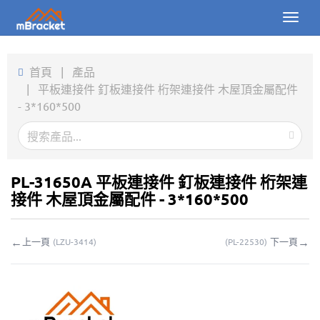
Toggl
naviga
首頁
首頁
|
產品
|
平板連接件 釘板連接件 桁架連接件 木屋頂金屬配件
產品
- 3*160*500
新聞
圖片
PL-31650A 平板連接件 釘板連接件 桁架連
關於我們
接件 木屋頂金屬配件 - 3*160*500
聯繫我們
←
→
上一頁
下一頁
(
LZU-3414
)
(
PL-22530
)
下載
線上詢價