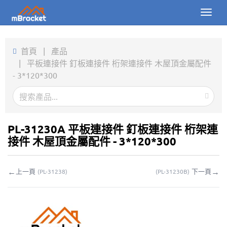
Toggl
naviga
首頁
首頁
|
產品
|
平板連接件 釘板連接件 桁架連接件 木屋頂金屬配件
產品
- 3*120*300
新聞
圖片
PL-31230A 平板連接件 釘板連接件 桁架連
關於我們
接件 木屋頂金屬配件 - 3*120*300
聯繫我們
←
→
上一頁
下一頁
(
PL-31238
)
(
PL-31230B
)
下載
線上詢價