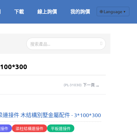
們
下載
線上詢價
我的詢價
🌐 Language
▼
00*300
→
下一頁
(
PL-31030
)
連接件 木結構別墅金屬配件 - 3*100*300
連接件
梁柱結構連接件
平板連接件