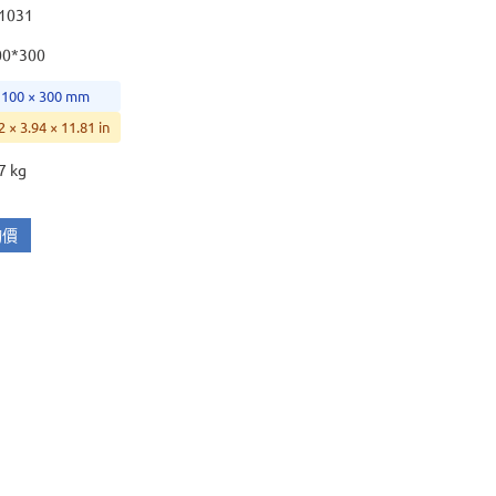
31031
00*300
 100 × 300 mm
2 × 3.94 × 11.81 in
7 kg
詢價