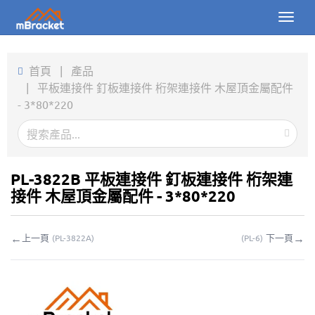
Toggl
naviga
首頁
首頁
|
產品
|
平板連接件 釘板連接件 桁架連接件 木屋頂金屬配件
產品
- 3*80*220
新聞
圖片
PL-3822B 平板連接件 釘板連接件 桁架連
關於我們
接件 木屋頂金屬配件 - 3*80*220
聯繫我們
←
→
上一頁
下一頁
(
PL-3822A
)
(
PL-6
)
下載
線上詢價