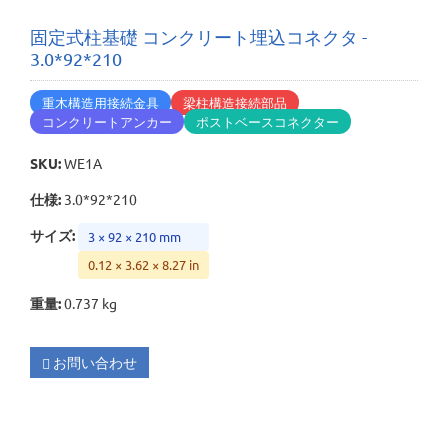
固定式柱基礎 コンクリート埋込コネクタ -
3.0*92*210
重木構造用接続金具
梁柱構造接続部品
コンクリートアンカー
ポストベースコネクター
SKU
:
WE1A
仕様
:
3.0*92*210
サイズ
:
3 × 92 × 210 mm
0.12 × 3.62 × 8.27 in
重量
:
0.737 kg
お問い合わせ