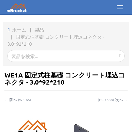
Toggl
naviga
ホーム
ホーム
|
製品
|
固定式柱基礎 コンクリート埋込コネクタ -
製品
3.0*92*210
ニュース
写真
WE1A 固定式柱基礎 コンクリート埋込コ
会社概要
ネクタ - 3.0*92*210
お問い合わせ
←
→
前へ
次へ
(
WE-AS
)
(
HC-1538
)
ダウンロード
お問い合わせ