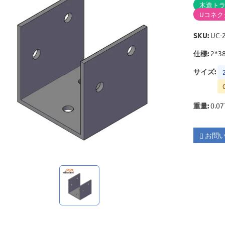
木造ト
Uコネク
SKU
:
UC-
仕様
:
2*3
サイズ
:
重量
:
0.07
お問