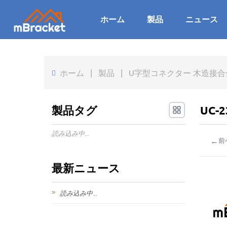
ホーム
製品
ニュース
ホーム
|
製品
|
U字型コネクター 木造接合金具 
製品タグ
UC-
読み込み中...
←
前
最新ニュース
読み込み中...