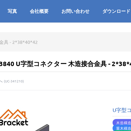
写真
会社概要
お問い合わせ
ダウンロード
- 2*38*40*42
23840 U字型コネクター 木造接合金具 - 2*38*4
へ
(
UC-341210
)
U字型コ
木造構
重木構