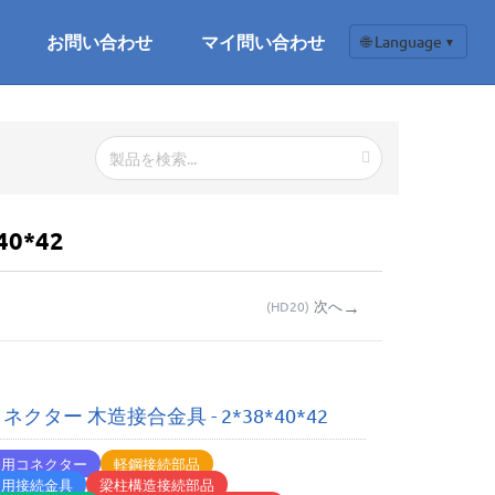
お問い合わせ
マイ問い合わせ
🌐 Language
▼
0*42
→
次へ
(
HD20
)
ネクター 木造接合金具 - 2*38*40*42
造用コネクター
軽鋼接続部品
造用接続金具
梁柱構造接続部品