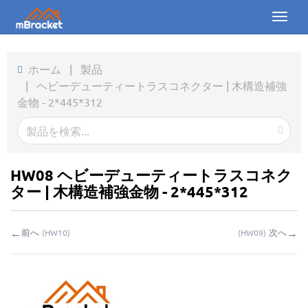
Toggl
naviga
ホーム
ホーム
|
製品
|
ヘビーデューティートラスコネクター | 木構造補強
製品
金物 - 2*445*312
ニュース
写真
HW08 ヘビーデューティートラスコネク
会社概要
ター | 木構造補強金物 - 2*445*312
お問い合わせ
←
→
前へ
次へ
(
HW10
)
(
HW09
)
ダウンロード
お問い合わせ