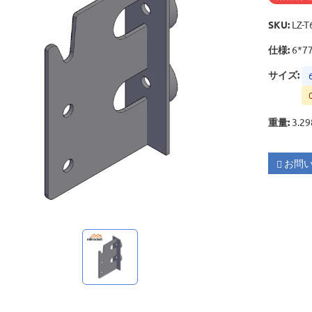
SKU
:
LZ-T
仕様
:
6*7
サイズ
:
重量
:
3.29
お問