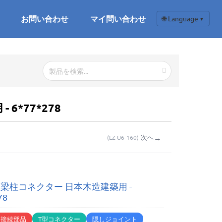
お問い合わせ
マイ問い合わせ
🌐 Language
▼
6*77*278
→
次へ
(
LZ-U6-160
)
梁柱コネクター 日本木造建築用 -
78
造接続部品
T型コネクター
隠しジョイント