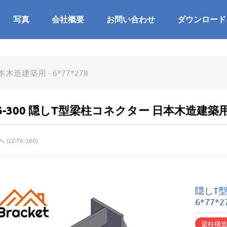
写真
会社概要
お問い合わせ
ダウンロード
造建築用 - 6*77*278
T6-300 隠しT型梁柱コネクター 日本木造建築用 - 
へ
(
LZ-T6-360
)
隠しT型
6*77*2
梁柱構