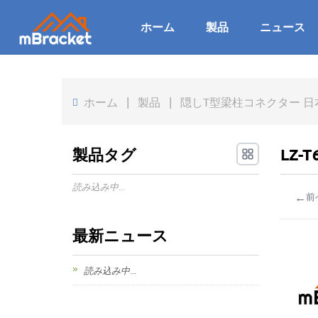
ホーム
製品
ニュース
ホーム
|
製品
|
隠しT型梁柱コネクター 日本木
製品タグ
LZ-
読み込み中...
←
前
最新ニュース
読み込み中...