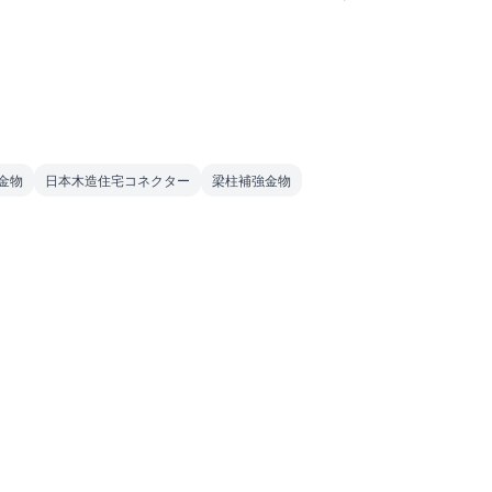
法金物
日本木造住宅コネクター
梁柱補強金物