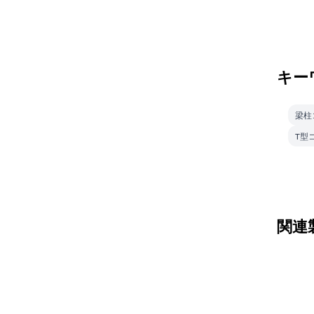
キー
梁柱
T型
関連