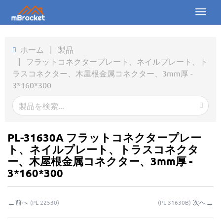
Toggl
naviga
ホーム
ホーム
|
製品
|
フラットコネクタープレート、ネイルプレート、ト
製品
ラスコネクター、木屋根金属コネクター、3mm厚 -
3*160*300
ニュース
写真
会社概要
PL-31630A フラットコネクタープレー
ト、ネイルプレート、トラスコネクタ
お問い合わせ
ー、木屋根金属コネクター、3mm厚 -
3*160*300
ダウンロード
←
→
前へ
次へ
(
PL-22530
)
(
PL-31630B
)
お問い合わせ