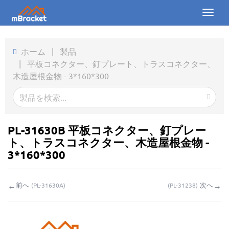
Toggl
naviga
ホーム
ホーム
|
製品
|
平板コネクター、釘プレート、トラスコネクター、
製品
木造屋根金物 - 3*160*300
ニュース
写真
PL-31630B 平板コネクター、釘プレー
会社概要
ト、トラスコネクター、木造屋根金物 -
3*160*300
お問い合わせ
←
→
前へ
次へ
(
PL-31630A
)
(
PL-31238
)
ダウンロード
お問い合わせ