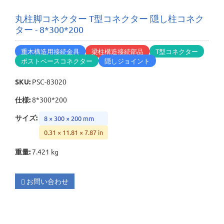
丸柱脚コネクター T型コネクター 隠し柱コネク
ター - 8*300*200
重木構造用接続金具
梁柱構造接続部品
T型コネクター
ポストベースコネクター
隠しジョイント
SKU
:
PSC-83020
仕様
:
8*300*200
サイズ
:
8 × 300 × 200 mm
0.31 × 11.81 × 7.87 in
重量
:
7.421 kg
お問い合わせ