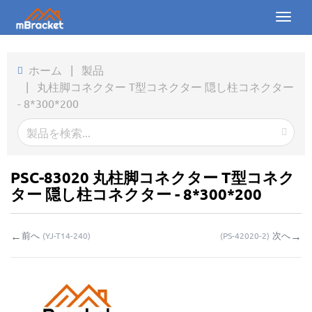
Toggl
naviga
ホーム
ホーム
|
製品
|
丸柱脚コネクター T型コネクター 隠し柱コネクター
製品
- 8*300*200
ニュース
写真
PSC-83020 丸柱脚コネクター T型コネク
会社概要
ター 隠し柱コネクター - 8*300*200
お問い合わせ
←
→
前へ
次へ
(
YJ-T14-240
)
(
PS-42020-2
)
ダウンロード
お問い合わせ