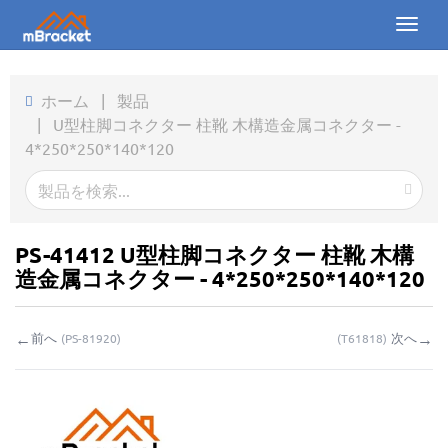
Toggl
naviga
ホーム
ホーム
|
製品
|
U型柱脚コネクター 柱靴 木構造金属コネクター -
製品
4*250*250*140*120
ニュース
写真
PS-41412 U型柱脚コネクター 柱靴 木構
会社概要
造金属コネクター - 4*250*250*140*120
お問い合わせ
←
→
前へ
次へ
(
PS-81920
)
(
T61818
)
ダウンロード
お問い合わせ