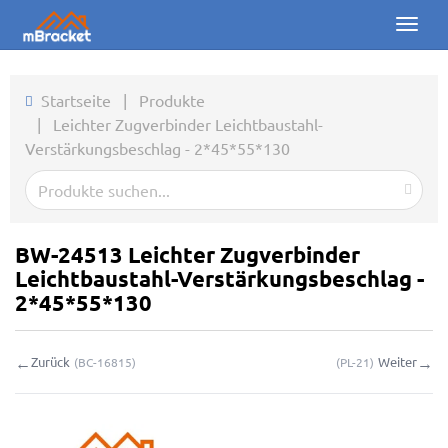
Toggl
naviga
Startseite
Startseite
|
Produkte
|
Leichter Zugverbinder Leichtbaustahl-
Produkte
Verstärkungsbeschlag - 2*45*55*130
Nachrichten
Fotos
BW-24513 Leichter Zugverbinder
Über uns
Leichtbaustahl-Verstärkungsbeschlag -
2*45*55*130
Kontakt
←
→
Zurück
Weiter
(
BC-16815
)
(
PL-21
)
Downloads
Online-Anfrage