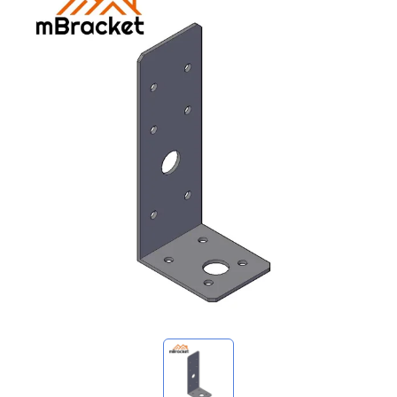
Meine Anfragen
🌐 Language
▼