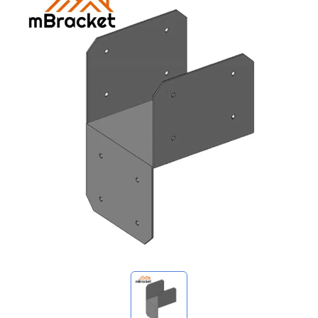
Meine Anfragen
🌐 Language
▼