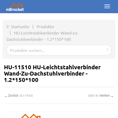
Toggl
naviga
Startseite
Startseite
|
Produkte
|
HU-Leichtstahlverbinder Wand-zu-
Produkte
Dachstuhlverbinder - 1.2*150*100
Nachrichten
Fotos
HU-11510 HU-Leichtstahlverbinder
Über uns
Wand-Zu-Dachstuhlverbinder -
1.2*150*100
Kontakt
←
→
Zurück
Weiter
(
IU-1930
)
(
WE14
)
Downloads
Online-Anfrage