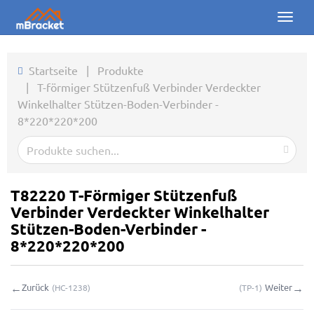
Toggl
naviga
Startseite
Startseite
|
Produkte
|
T-förmiger Stützenfuß Verbinder Verdeckter
Produkte
Winkelhalter Stützen-Boden-Verbinder -
8*220*220*200
Nachrichten
Fotos
Über uns
T82220 T-Förmiger Stützenfuß
Verbinder Verdeckter Winkelhalter
Kontakt
Stützen-Boden-Verbinder -
8*220*220*200
Downloads
←
→
Zurück
Weiter
(
HC-1238
)
(
TP-1
)
Online-Anfrage