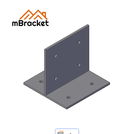
Meine Anfragen
🌐 Language
▼