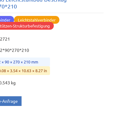
70*210
binder
Leichtstahlverbinder
tützen-Strukturbefestigung
22721
2*90*270*210
2 × 90 × 270 × 210 mm
0.08 × 3.54 × 10.63 × 8.27 in
0.543 kg
e-Anfrage