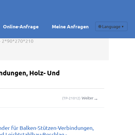
Online-Anfrage
Meine Anfragen
🌐 Language
▼
 - 2*90*270*210
ndungen, Holz- Und
→
Weiter
(
TP-21012
)
nder für Balken-Stützen-Verbindungen,
nd Leichtstahlbau-Beschlag -