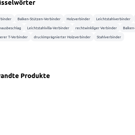
üsselwörter
rbinder
Balken-Stützen-Verbinder
Holzverbinder
Leichtstahlverbinder
hausbeschlag
Leichtstahlvilla-Verbinder
rechtwinkliger Verbinder
Balken
erer T-Verbinder
druckimprägnierter Holzverbinder
Stahlverbinder
andte Produkte