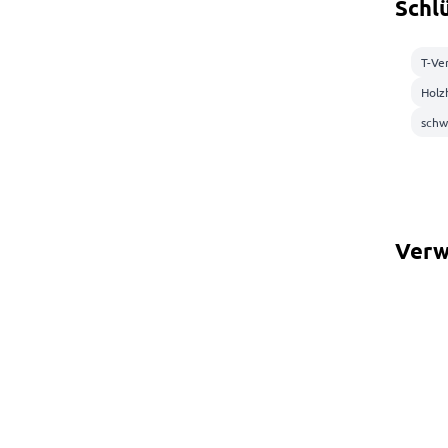
Schl
T-Ve
Holz
schw
Verw