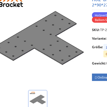
2*90*2
Holzver
Balken-S
SKU
:
TP-
Variante
:
Größe
:
Gewicht
:
Onlin