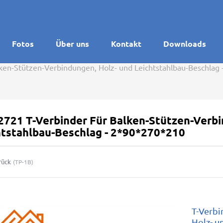
Fotos
Über uns
Kontakt
Downloads
lken-Stützen-Verbindungen, Holz- und Leichtstahlbau-Beschlag
2721 T-Verbinder Für Balken-Stützen-Verbi
htstahlbau-Beschlag - 2*90*270*210
rück
(
TP-1B
)
T-Verbi
Holz- u