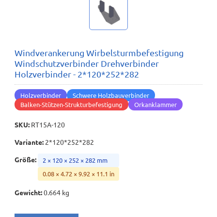
Windverankerung Wirbelsturmbefestigung
Windschutzverbinder Drehverbinder
Holzverbinder - 2*120*252*282
Holzverbinder
Schwere Holzbauverbinder
Balken-Stützen-Strukturbefestigung
Orkanklammer
SKU
:
RT15A-120
Variante
:
2*120*252*282
Größe
:
2 × 120 × 252 × 282 mm
0.08 × 4.72 × 9.92 × 11.1 in
Gewicht
:
0.664 kg