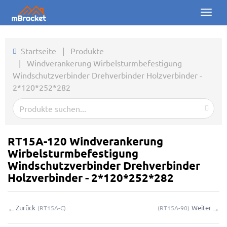
Toggl
naviga
Startseite
Startseite
|
Produkte
|
Windverankerung Wirbelsturmbefestigung
Produkte
Windschutzverbinder Drehverbinder Holzverbinder -
2*120*252*282
Nachrichten
Fotos
Über uns
RT15A-120 Windverankerung
Wirbelsturmbefestigung
Kontakt
Windschutzverbinder Drehverbinder
Holzverbinder - 2*120*252*282
Downloads
←
→
Zurück
Weiter
(
RT15A-C
)
(
RT15A-90
)
Online-Anfrage