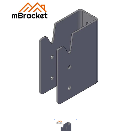
Meine Anfragen
🌐 Language
▼