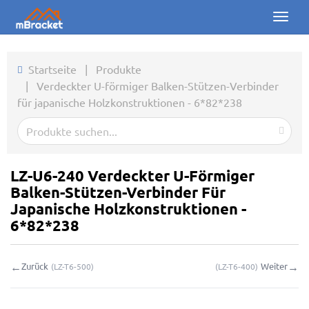
Toggl
naviga
Startseite
Startseite
|
Produkte
|
Verdeckter U-förmiger Balken-Stützen-Verbinder
Produkte
für japanische Holzkonstruktionen - 6*82*238
Nachrichten
Fotos
LZ-U6-240 Verdeckter U-Förmiger
Über uns
Balken-Stützen-Verbinder Für
Japanische Holzkonstruktionen -
Kontakt
6*82*238
Downloads
←
→
Zurück
Weiter
(
LZ-T6-500
)
(
LZ-T6-400
)
Online-Anfrage