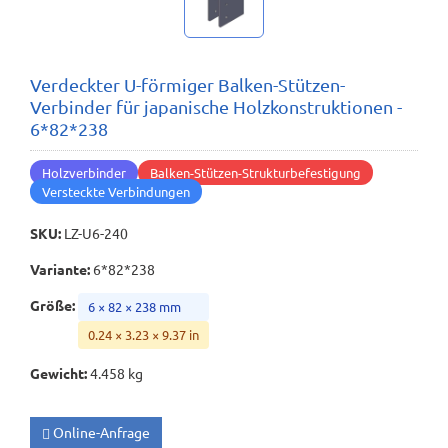
Verdeckter U-förmiger Balken-Stützen-
Verbinder für japanische Holzkonstruktionen -
6*82*238
Holzverbinder
Balken-Stützen-Strukturbefestigung
Versteckte Verbindungen
SKU
:
LZ-U6-240
Variante
:
6*82*238
Größe
:
6 × 82 × 238 mm
0.24 × 3.23 × 9.37 in
Gewicht
:
4.458 kg
Online-Anfrage