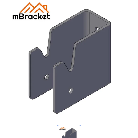
Meine Anfragen
🌐 Language
▼