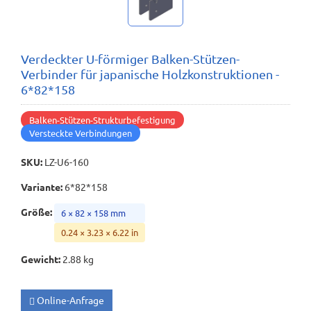
Verdeckter U-förmiger Balken-Stützen-
Verbinder für japanische Holzkonstruktionen -
6*82*158
Balken-Stützen-Strukturbefestigung
Versteckte Verbindungen
SKU
:
LZ-U6-160
Variante
:
6*82*158
Größe
:
6 × 82 × 158 mm
0.24 × 3.23 × 6.22 in
Gewicht
:
2.88 kg
Online-Anfrage