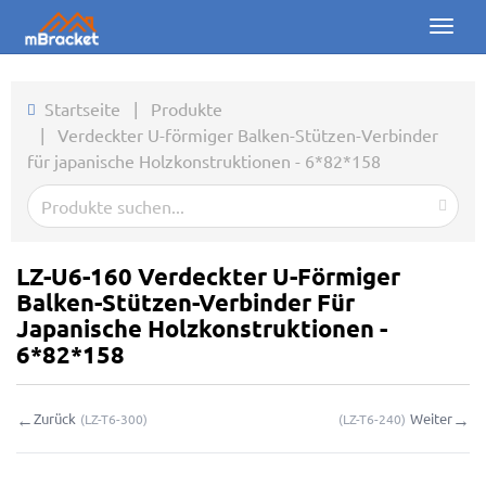
Toggl
naviga
Startseite
Startseite
|
Produkte
|
Verdeckter U-förmiger Balken-Stützen-Verbinder
Produkte
für japanische Holzkonstruktionen - 6*82*158
Nachrichten
Fotos
LZ-U6-160 Verdeckter U-Förmiger
Über uns
Balken-Stützen-Verbinder Für
Japanische Holzkonstruktionen -
Kontakt
6*82*158
Downloads
←
→
Zurück
Weiter
(
LZ-T6-300
)
(
LZ-T6-240
)
Online-Anfrage