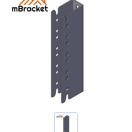
Meine Anfragen
🌐 Language
▼