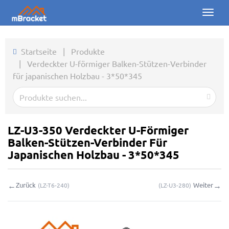
Toggl
naviga
Startseite
Startseite
|
Produkte
|
Verdeckter U-förmiger Balken-Stützen-Verbinder
Produkte
für japanischen Holzbau - 3*50*345
Nachrichten
Fotos
LZ-U3-350 Verdeckter U-Förmiger
Über uns
Balken-Stützen-Verbinder Für
Japanischen Holzbau - 3*50*345
Kontakt
←
→
Zurück
Weiter
(
LZ-T6-240
)
(
LZ-U3-280
)
Downloads
Online-Anfrage