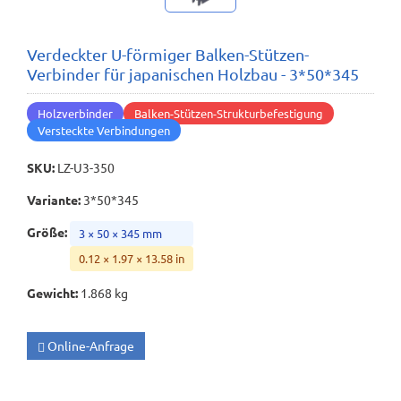
Verdeckter U-förmiger Balken-Stützen-
Verbinder für japanischen Holzbau - 3*50*345
Holzverbinder
Balken-Stützen-Strukturbefestigung
Versteckte Verbindungen
SKU
:
LZ-U3-350
Variante
:
3*50*345
Größe
:
3 × 50 × 345 mm
0.12 × 1.97 × 13.58 in
Gewicht
:
1.868 kg
Online-Anfrage