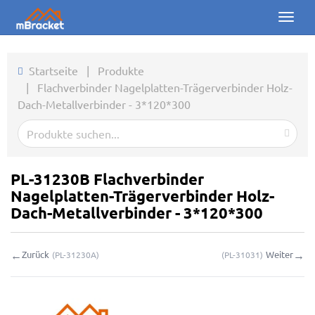
Toggl
naviga
Startseite
Startseite
|
Produkte
|
Flachverbinder Nagelplatten-Trägerverbinder Holz-
Produkte
Dach-Metallverbinder - 3*120*300
Nachrichten
Fotos
PL-31230B Flachverbinder
Über uns
Nagelplatten-Trägerverbinder Holz-
Dach-Metallverbinder - 3*120*300
Kontakt
←
→
Zurück
Weiter
(
PL-31230A
)
(
PL-31031
)
Downloads
Online-Anfrage