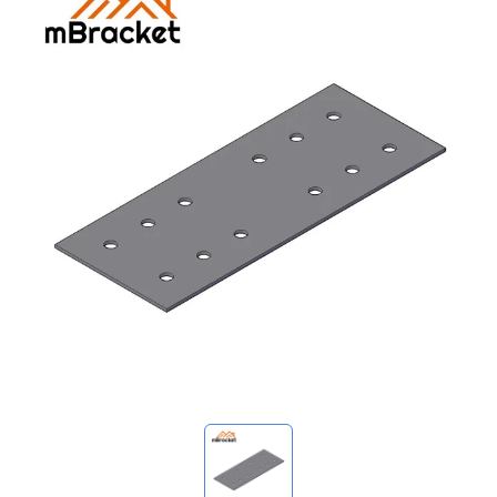
Meine Anfragen
🌐 Language
▼