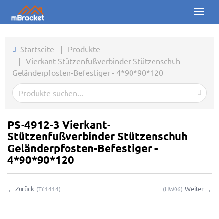
Toggl
naviga
Startseite
Startseite
|
Produkte
|
Vierkant-Stützenfußverbinder Stützenschuh
Produkte
Geländerpfosten-Befestiger - 4*90*90*120
Nachrichten
Fotos
PS-4912-3 Vierkant-
Über uns
Stützenfußverbinder Stützenschuh
Geländerpfosten-Befestiger -
Kontakt
4*90*90*120
Downloads
←
→
Zurück
Weiter
(
T61414
)
(
HW06
)
Online-Anfrage