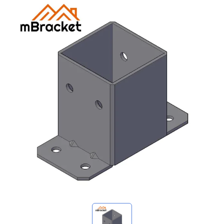
Meine Anfragen
🌐 Language
▼