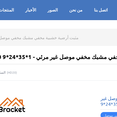
اتصل بنا
من نحن
الصور
الأخبار
المنتجات
مثبت أرضية خشبية مخفي مشبك مخفي موصل غير مرئي
في مشبك مخفي موصل غير مرئي - 1*35*24*9
السا
(
HD20
)
صل غير
ى موصل