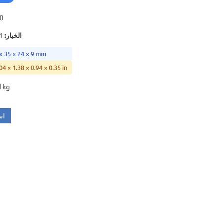
0
الخيار
:
*35*24*9
 × 35 × 24 × 9 mm
04 × 1.38 × 0.94 × 0.35 in
0.01 kg
ا
اس