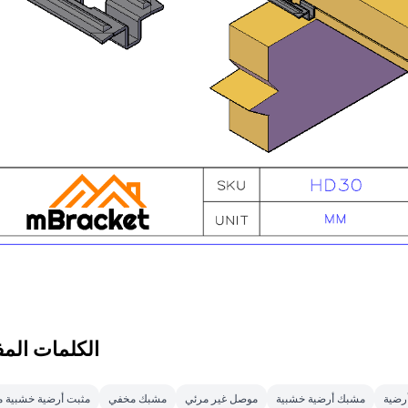
الكلمات المف
رضية
مشبك أرضية خشبية
موصل غير مرئي
مشبك مخفي
مثبت أرضية خشبية 