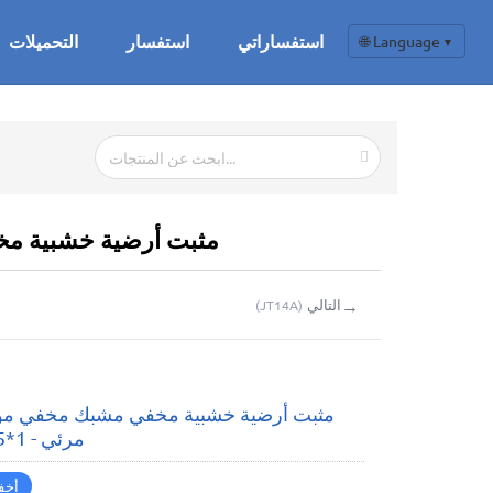
استفساراتي
استفسار
التحميلات
🌐 Language
▼
HD30 مثبت أرضية خشبية مخ
→
التالي
(
JT14A
)
مثبت أرضية خشبية مخفي مشبك مخفي مو
مرئي - 1*35*24*9
أخف