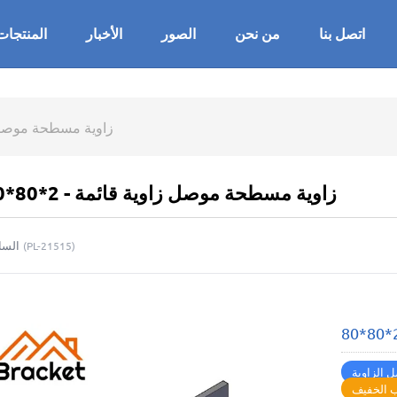
اتصل بنا
من نحن
الصور
الأخبار
المنتجات
زاوية مسطحة موصل زاوية
B5 زاوية مسطحة موصل زاوية قائمة - 2*80*80
السا
(
PL-21515
)
 الزاوية
 الخفيف