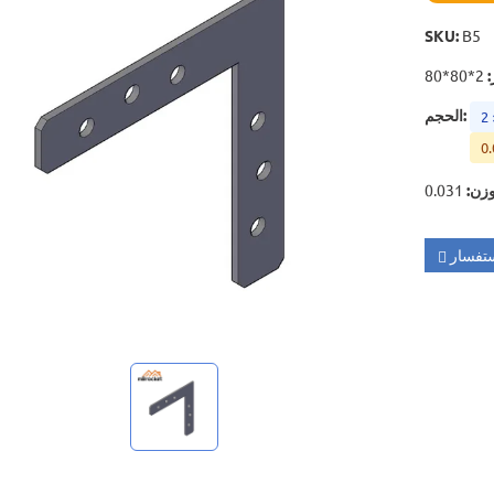
SKU
:
B5
2*80*80
:
:
الحجم
2
0.
وزن
:
تفسار