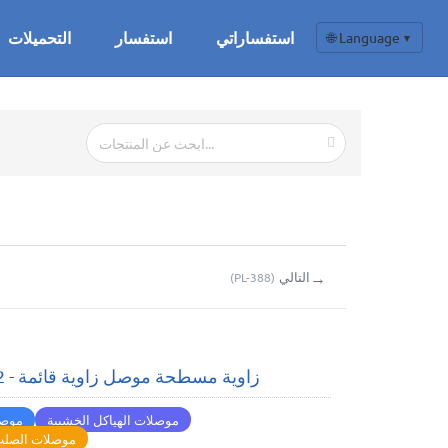
استفساراتي
استفسار
التحميلات
🌐 Language
▼
→
التالي
(
PL-388
)
زاوية مسطحة موصل زاوية قائمة - 2*80*80
موصلات الهياكل الخشبية
موصل
موصلات الصلب