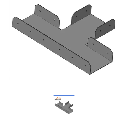
استفساراتي
🌐 Language
▼