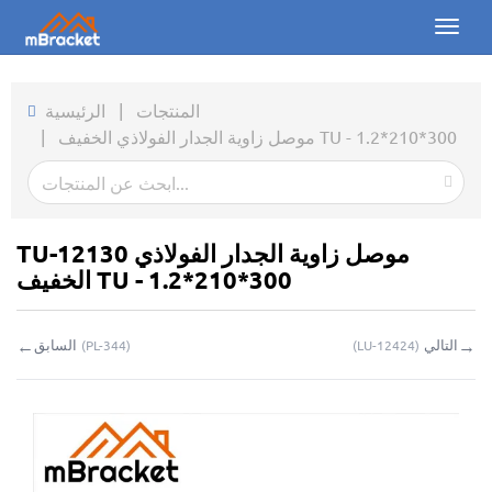
Toggl
naviga
الرئيسية
المنتجات
|
الرئيسية
موصل زاوية الجدار الفولاذي الخفيف TU - 1.2*210*300
|
المنتجات
الأخبار
الصور
TU-12130 موصل زاوية الجدار الفولاذي
الخفيف TU - 1.2*210*300
من نحن
←
→
التالي
السابق
(
PL-344
)
(
LU-12424
)
اتصل بنا
التحميلات
استفسار