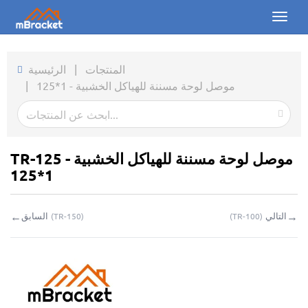
Toggl
naviga
الرئيسية
المنتجات
|
الرئيسية
موصل لوحة مسننة للهياكل الخشبية - 1*125
|
المنتجات
الأخبار
الصور
TR-125 موصل لوحة مسننة للهياكل الخشبية -
1*125
من نحن
←
→
التالي
السابق
(
TR-150
)
(
TR-100
)
اتصل بنا
التحميلات
استفسار