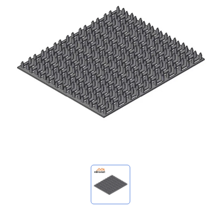
استفساراتي
🌐 Language
▼