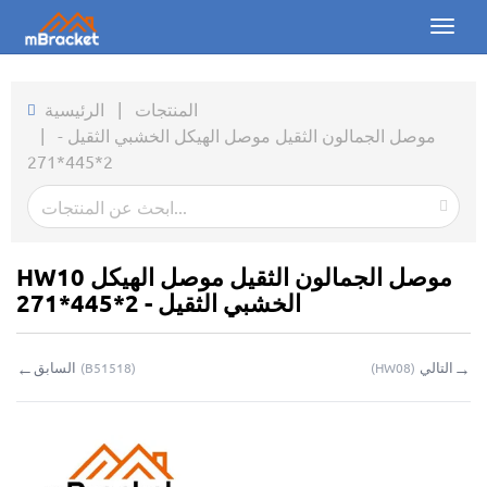
Toggl
naviga
الرئيسية
المنتجات
|
الرئيسية
موصل الجمالون الثقيل موصل الهيكل الخشبي الثقيل -
|
المنتجات
2*445*271
الأخبار
الصور
HW10 موصل الجمالون الثقيل موصل الهيكل
من نحن
الخشبي الثقيل - 2*445*271
اتصل بنا
←
→
التالي
السابق
(
B51518
)
(
HW08
)
التحميلات
استفسار