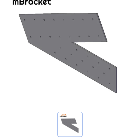
استفساراتي
🌐 Language
▼