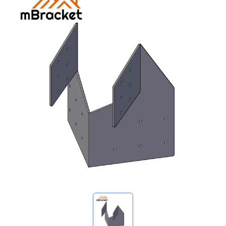
استفساراتي
🌐 Language
▼