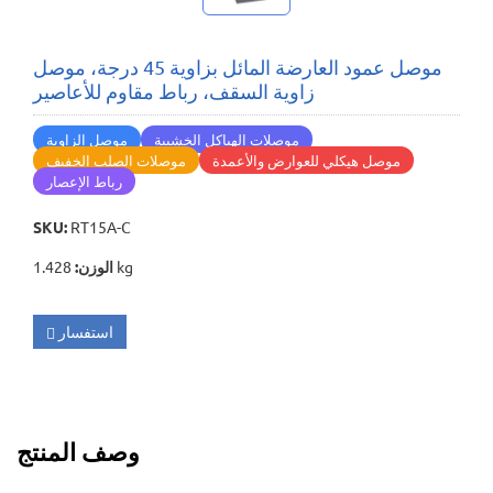
موصل عمود العارضة المائل بزاوية 45 درجة، موصل
زاوية السقف، رباط مقاوم للأعاصير
موصلات الهياكل الخشبية
موصل الزاوية
موصل هيكلي للعوارض والأعمدة
موصلات الصلب الخفيف
رباط الإعصار
SKU
:
RT15A-C
1.428 kg
الوزن
:
استفسار
وصف المنتج