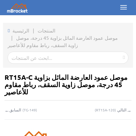
Toggl
naviga
الرئيسية
المنتجات
|
الرئيسية
موصل عمود العارضة المائل بزاوية 45 درجة، موصل
|
المنتجات
زاوية السقف، رباط مقاوم للأعاصير
الأخبار
الصور
RT15A-C موصل عمود العارضة المائل بزاوية
من نحن
45 درجة، موصل زاوية السقف، رباط مقاوم
للأعاصير
اتصل بنا
←
→
التالي
السابق
(
TG-149
)
(
RT15A-120
)
التحميلات
استفسار