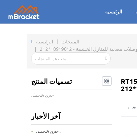
الرئيسية
المنتجات
|
الرئيسية
ة للمنازل الخشبية - 2*90*189*212
|
عاصير روابط مقاومة الرياح بشكل الماس
تسميات المنتج
جاري التحميل...
←
بق
آخر الأخبار
جاري التحميل...