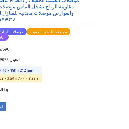
مقاومة الرياح بشكل الماس موصلات 
والعوارض موصلات معدنية للمنازل ال
2*90*189*212
موصلات الصلب الخفيف
موصلات الهياكل
رباط
5A-90
الخيار
:
2*90*189*212
 × 90 × 189 × 212 mm
08 × 3.54 × 7.44 × 8.35 in
0.384 kg
ال
اس