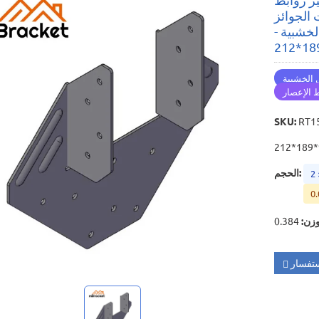
الجوائز
خشبية -
 الخشبية
 الإعصار
SKU
:
RT1
:
الحجم
2
0.
وزن
:
تفسار