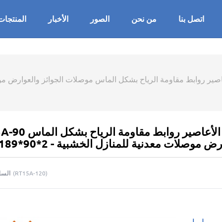
اتصل بنا
من نحن
الصور
الأخبار
المنتجات
روابط مقاومة الرياح بشكل الماس موصلات الجوائز والعوارض موصلات معدني
RT15A-90 موصلات الصلب الخفيف روابط الأ
وصلات معدنية للمنازل الخشبية - 2*90*189*212
السا
(
RT15A-120
)
ر روابط