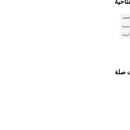
تاحية
خفيف
خشبية
لبناء
 صلة