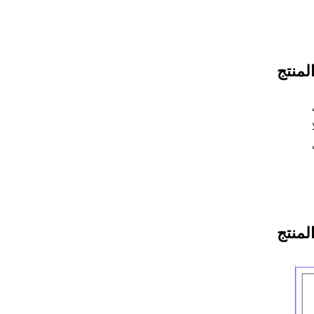
منتج
ا
المنتج