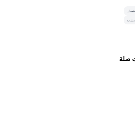
عصار
لخشب
 صلة