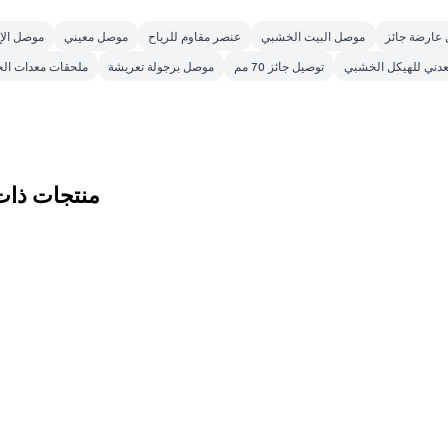
عارضة جائز
موصل البيت الخشبي
عنصر مقاوم للرياح
موصل معيني
موصل الإ
دني للهيكل الخشبي
توصيل جائز 70 مم
موصل برجولة تعريشة
ملحقات معدات ا
منتجات ذات