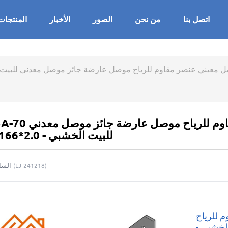
اتصل بنا
من نحن
الصور
الأخبار
المنتجات
عيني عنصر مقاوم للرياح موصل عارضة جائز موصل معدني للبيت الخشبي - 0
RT15A-70 موصل الإعصار موصل معيني عنصر مق
للبيت الخشبي - 2.0*166*148
السا
(
LJ-241218
)
 للرياح
لخشبي -