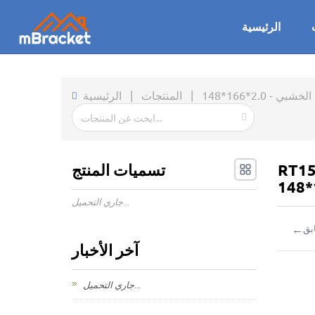
الرئيسية
2.*166*148
|
المنتجات
|
الرئيسية
اوم للرياح موصل عارضة جائز موصل معدني
تسميات المنتج
جاري التحميل...
←
بق
آخر الأخبار
جاري التحميل...