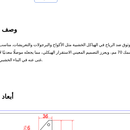
وصف ال
ثوق ضد الرياح في الهياكل الخشبية مثل الأكواخ والبرجولات والتعريشات. مناسب
للتوصيلات العلوية والسفلية للجسور والعوارض بسمك 70 مم، ويعزز التصميم المعيني الاستقرار الهيكلي، مما يجعله موصلًا معدنيًا ل
غنى عنه في البناء الخشبي.
أبعاد 