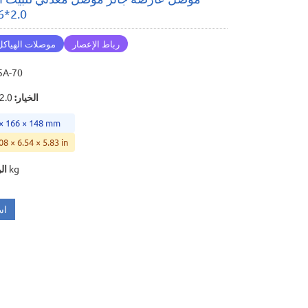
2.0*166*148
رباط الإعصار
موصلات الهياكل
5A-70
الخيار
:
2.0*166*148
 × 166 × 148 mm
08 × 6.54 × 5.83 in
0.219 kg
ال
اس