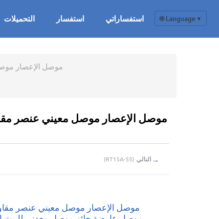
استفساراتي
استفسار
التحميلات
🌐 Language
▼
موصل الإعصار موصل م
→
التالي
(
RT15A-55
)
موصل الإعصار موصل معيني عنصر مقاوم
موصل عارضة جائز موصل معدني للبيت ا