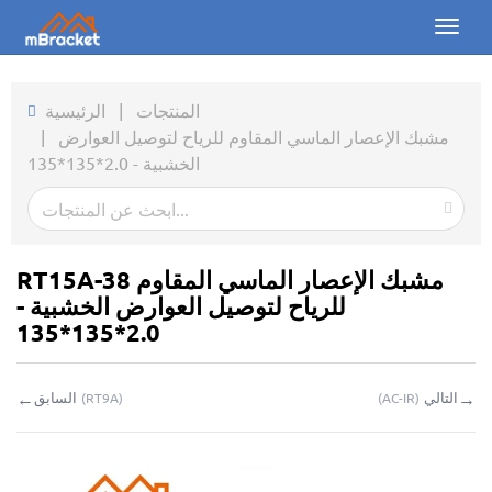
Toggl
naviga
الرئيسية
المنتجات
|
الرئيسية
مشبك الإعصار الماسي المقاوم للرياح لتوصيل العوارض
|
المنتجات
الخشبية - 2.0*135*135
الأخبار
الصور
RT15A-38 مشبك الإعصار الماسي المقاوم
من نحن
للرياح لتوصيل العوارض الخشبية -
2.0*135*135
اتصل بنا
←
→
التالي
السابق
(
RT9A
)
(
AC-IR
)
التحميلات
استفسار