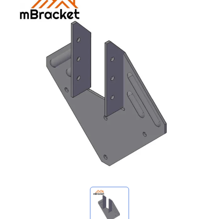
استفساراتي
🌐 Language
▼