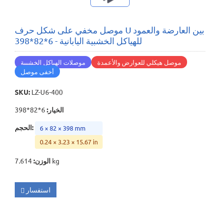
موصل مخفي على شكل حرف U بين العارضة والعمود
للهياكل الخشبية اليابانية - 6*82*398
موصل هيكلي للعوارض والأعمدة
موصلات الهياكل الخشبية
أخفى موصل
SKU
:
LZ-U6-400
الخيار
:
6*82*398
:
الحجم
6 × 82 × 398 mm
0.24 × 3.23 × 15.67 in
7.614 kg
الوزن
:
استفسار