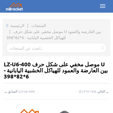
Toggl
naviga
الرئيسية
المنتجات
|
الرئيسية
موصل مخفي على شكل حرف U بين العارضة والعمود
|
المنتجات
للهياكل الخشبية اليابانية - 6*82*398
الأخبار
الصور
LZ-U6-400 موصل مخفي على شكل حرف U
من نحن
بين العارضة والعمود للهياكل الخشبية اليابانية -
6*82*398
اتصل بنا
←
→
التالي
السابق
(
LZ-U6-500
)
(
ZJ-T10-160
)
التحميلات
استفسار