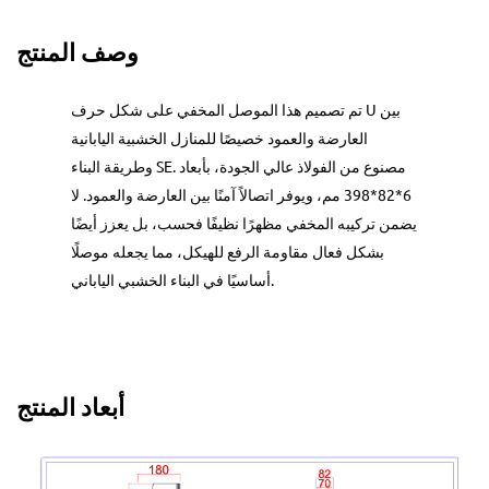
وصف المنتج
تم تصميم هذا الموصل المخفي على شكل حرف U بين
العارضة والعمود خصيصًا للمنازل الخشبية اليابانية
وطريقة البناء SE. مصنوع من الفولاذ عالي الجودة، بأبعاد
6*82*398 مم، ويوفر اتصالاً آمنًا بين العارضة والعمود. لا
يضمن تركيبه المخفي مظهرًا نظيفًا فحسب، بل يعزز أيضًا
بشكل فعال مقاومة الرفع للهيكل، مما يجعله موصلًا
أساسيًا في البناء الخشبي الياباني.
أبعاد المنتج