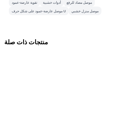
موصل مضاد للرفع
أدوات خشبية
تقوية عارضة-عمود
موصل منزل خشبي
موصل عارضة-عمود على شكل حرف U
منتجات ذات صلة