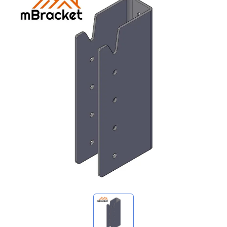
استفساراتي
🌐 Language
▼