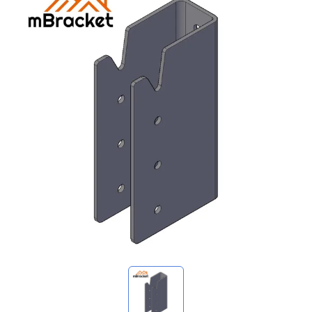
استفساراتي
🌐 Language
▼