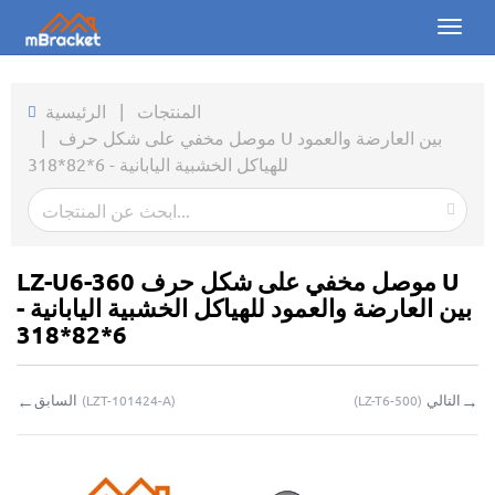
Toggl
naviga
الرئيسية
المنتجات
|
الرئيسية
موصل مخفي على شكل حرف U بين العارضة والعمود
|
المنتجات
للهياكل الخشبية اليابانية - 6*82*318
الأخبار
الصور
LZ-U6-360 موصل مخفي على شكل حرف U
من نحن
بين العارضة والعمود للهياكل الخشبية اليابانية -
6*82*318
اتصل بنا
←
→
التالي
السابق
(
LZT-101424-A
)
(
LZ-T6-500
)
التحميلات
استفسار