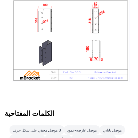
الكلمات المفتاحية
موصل ياباني
موصل عارضة-عمود
موصل مخفي على شكل حرف U