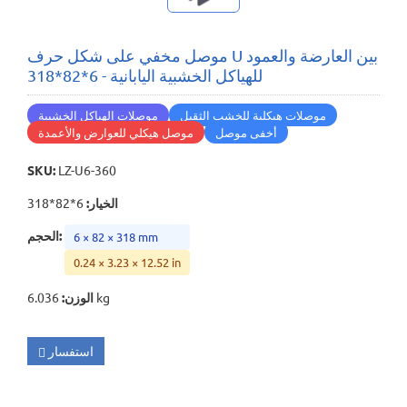
موصل مخفي على شكل حرف U بين العارضة والعمود
للهياكل الخشبية اليابانية - 6*82*318
موصلات هيكلية للخشب الثقيل
موصلات الهياكل الخشبية
أخفى موصل
موصل هيكلي للعوارض والأعمدة
SKU
:
LZ-U6-360
الخيار
:
6*82*318
:
الحجم
6 × 82 × 318 mm
0.24 × 3.23 × 12.52 in
6.036 kg
الوزن
:
استفسار