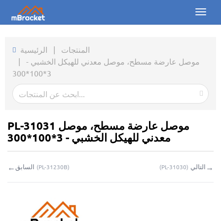
Toggl
naviga
الرئيسية
المنتجات
|
الرئيسية
موصل عارضة مسطح، موصل معدني للهيكل الخشبي -
|
المنتجات
3*100*300
الأخبار
الصور
PL-31031 موصل عارضة مسطح، موصل
من نحن
معدني للهيكل الخشبي - 3*100*300
اتصل بنا
←
→
التالي
السابق
(
PL-31230B
)
(
PL-31030
)
التحميلات
استفسار