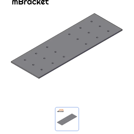
استفساراتي
🌐 Language
▼