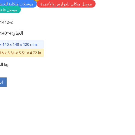
موصل هيكلي للعوارض والأعمدة
موصلات هيكلية للخش
موصل قاعدة
41412-2
الخيار
:
4*140*140*120
 × 140 × 140 × 120 mm
16 × 5.51 × 5.51 × 4.72 in
2.752 kg
ال
اس