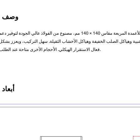
وصف ال
تم تصميم موصل قاعدة العمود (حذاء العمود) للأعمدة المربعة مقاس 140 × 140 مم، مصنوع من الفولاذ عالي الجودة لتوفير دع
خشبية وهياكل الصلب الخفيفة وهياكل الأخشاب الثقيلة. سهل التركيب، ويعزز بشكل
فعال الاستقرار الهيكلي. الأحجام الأخرى متاحة عند الطلب.
أبعاد 