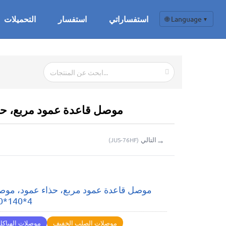
استفساراتي
استفسار
التحميلات
🌐 Language
▼
PS-41412-2 موصل قاعدة عمود مربع، حذاء
→
التالي
(
JUS-76HF
)
موصل قاعدة عمود مربع، حذاء عمود، موصل
4*140*140*120
موصلات الصلب الخفيف
موصلات الهياكل