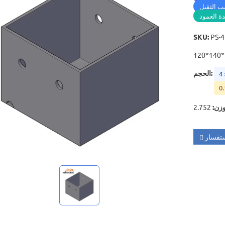
ب الثقيل
 العمود
SKU
:
PS-
:
الحجم
4
0.
وزن
:
تفسار