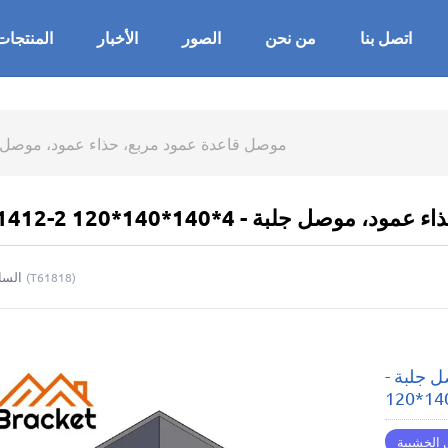
اتصل بنا
من نحن
الصور
الأخبار
المنتجات
موصل قاعدة عمود مربع، حذاء عمود، موصل جلبة - 4*140
 عمود، موصل جلبة - 4*140*140*120
السا
(
T61818
)
 جلبة -
 الخشبية