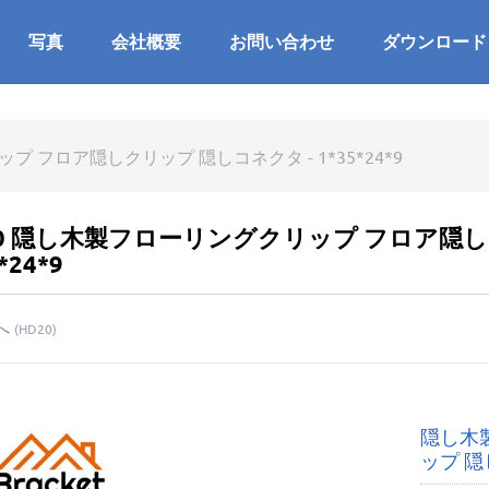
写真
会社概要
お問い合わせ
ダウンロード
 フロア隠しクリップ 隠しコネクタ - 1*35*24*9
30 隠し木製フローリングクリップ フロア隠し
*24*9
へ
(
HD20
)
隠し木
ップ 隠し