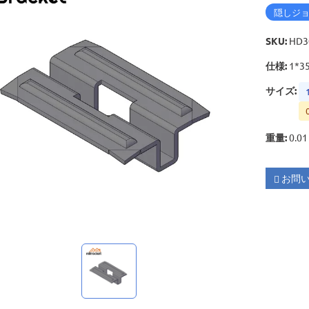
隠しジ
SKU
:
HD3
仕様
:
1*3
サイズ
:
重量
:
0.01
お問