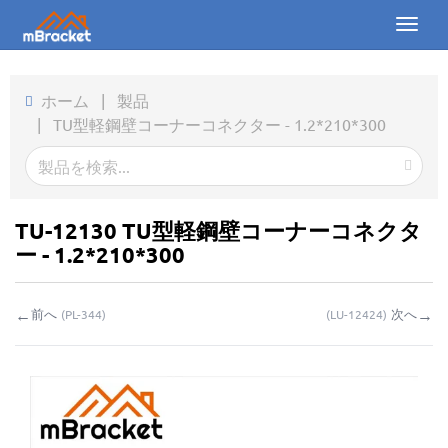
Toggl
naviga
ホーム
ホーム
|
製品
|
TU型軽鋼壁コーナーコネクター - 1.2*210*300
製品
ニュース
写真
TU-12130 TU型軽鋼壁コーナーコネクタ
ー - 1.2*210*300
会社概要
←
→
前へ
次へ
(
PL-344
)
(
LU-12424
)
お問い合わせ
ダウンロード
お問い合わせ