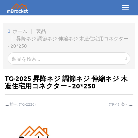
Toggl
naviga
ホーム
ホーム
|
製品
|
昇降ネジ 調節ネジ 伸縮ネジ 木造住宅用コネクター
製品
- 20*250
ニュース
写真
TG-2025 昇降ネジ 調節ネジ 伸縮ネジ 木
会社概要
造住宅用コネクター - 20*250
お問い合わせ
←
→
前へ
次へ
(
TG-2220
)
(
TR-1
)
ダウンロード
お問い合わせ