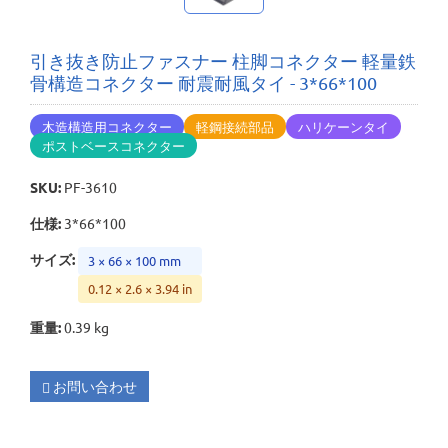
引き抜き防止ファスナー 柱脚コネクター 軽量鉄
骨構造コネクター 耐震耐風タイ - 3*66*100
木造構造用コネクター
軽鋼接続部品
ハリケーンタイ
ポストベースコネクター
SKU
:
PF-3610
仕様
:
3*66*100
サイズ
:
3 × 66 × 100 mm
0.12 × 2.6 × 3.94 in
重量
:
0.39 kg
お問い合わせ