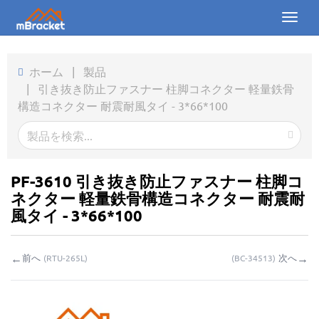
Toggl
naviga
ホーム
ホーム
|
製品
|
引き抜き防止ファスナー 柱脚コネクター 軽量鉄骨
製品
構造コネクター 耐震耐風タイ - 3*66*100
ニュース
写真
PF-3610 引き抜き防止ファスナー 柱脚コ
会社概要
ネクター 軽量鉄骨構造コネクター 耐震耐
風タイ - 3*66*100
お問い合わせ
←
→
前へ
次へ
(
RTU-265L
)
(
BC-34513
)
ダウンロード
お問い合わせ