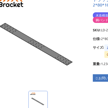
2*80*1
木造構
鋼バン
SKU
:
LD-
仕様
:
2*8
サイズ
:
重量
:
1.23
お問