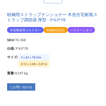
軽鋼用ストラップテンショナー 木造住宅耐風ス
トラップ調節器 厚型 - 3*63*78
木造構造用コネクター
軽鋼接続部品
ハリケーンタイ
SKU
:
TG-368
仕様
:
3*63*78
サイズ
:
3 × 63 × 78 mm
0.12 × 2.48 × 3.07 in
重量
:
0.247 kg
お問い合わせ