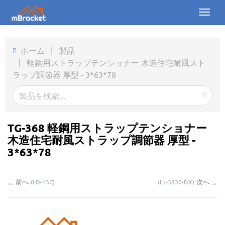
Toggl
naviga
ホーム
ホーム
|
製品
|
軽鋼用ストラップテンショナー 木造住宅耐風スト
製品
ラップ調節器 厚型 - 3*63*78
ニュース
写真
TG-368 軽鋼用ストラップテンショナー
会社概要
木造住宅耐風ストラップ調節器 厚型 -
3*63*78
お問い合わせ
←
→
前へ
次へ
(
LD-13C
)
(
LJ-3830-DX
)
ダウンロード
お問い合わせ