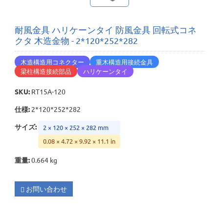
耐風金具 ハリケーンタイ 防風金具 回転式コネ
クタ 木造金物 - 2*120*252*282
木造構造用コネクター
重木構造用接続金具
梁柱構造接続部品
ハリケーンタイ
SKU
:
RT15A-120
仕様
:
2*120*252*282
サイズ
:
2 × 120 × 252 × 282 mm
0.08 × 4.72 × 9.92 × 11.1 in
重量
:
0.664 kg
お問い合わせ