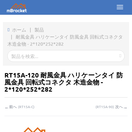
Toggl
naviga
ホーム
ホーム
|
製品
|
耐風金具 ハリケーンタイ 防風金具 回転式コネクタ
製品
木造金物 - 2*120*252*282
ニュース
写真
RT15A-120 耐風金具 ハリケーンタイ 防
会社概要
風金具 回転式コネクタ 木造金物 -
2*120*252*282
お問い合わせ
←
→
前へ
次へ
(
RT15A-C
)
(
RT15A-90
)
ダウンロード
お問い合わせ