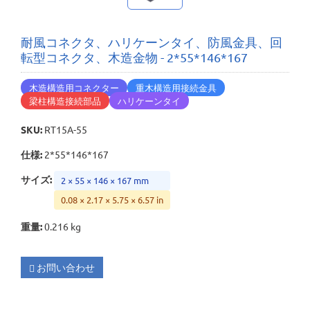
耐風コネクタ、ハリケーンタイ、防風金具、回
転型コネクタ、木造金物 - 2*55*146*167
木造構造用コネクター
重木構造用接続金具
梁柱構造接続部品
ハリケーンタイ
SKU
:
RT15A-55
仕様
:
2*55*146*167
サイズ
:
2 × 55 × 146 × 167 mm
0.08 × 2.17 × 5.75 × 6.57 in
重量
:
0.216 kg
お問い合わせ