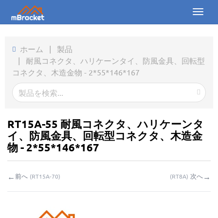
Toggl
naviga
ホーム
ホーム
|
製品
|
耐風コネクタ、ハリケーンタイ、防風金具、回転型
製品
コネクタ、木造金物 - 2*55*146*167
ニュース
写真
RT15A-55 耐風コネクタ、ハリケーンタ
会社概要
イ、防風金具、回転型コネクタ、木造金
物 - 2*55*146*167
お問い合わせ
←
→
前へ
次へ
(
RT15A-70
)
(
RT8A
)
ダウンロード
お問い合わせ