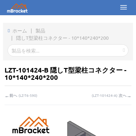
Toggl
naviga
ホーム
ホーム
|
製品
|
隠しT型梁柱コネクター - 10*140*240*200
製品
ニュース
写真
LZT-101424-B 隠しT型梁柱コネクター -
10*140*240*200
会社概要
←
→
前へ
次へ
(
LZ-T6-590
)
(
LZT-101424-A
)
お問い合わせ
ダウンロード
お問い合わせ