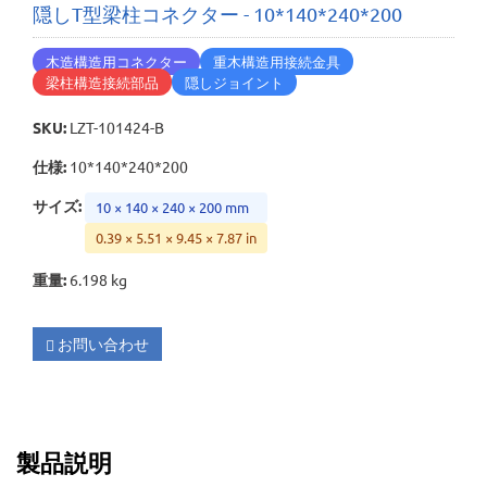
隠しT型梁柱コネクター - 10*140*240*200
木造構造用コネクター
重木構造用接続金具
梁柱構造接続部品
隠しジョイント
SKU
:
LZT-101424-B
仕様
:
10*140*240*200
サイズ
:
10 × 140 × 240 × 200 mm
0.39 × 5.51 × 9.45 × 7.87 in
重量
:
6.198 kg
お問い合わせ
製品説明