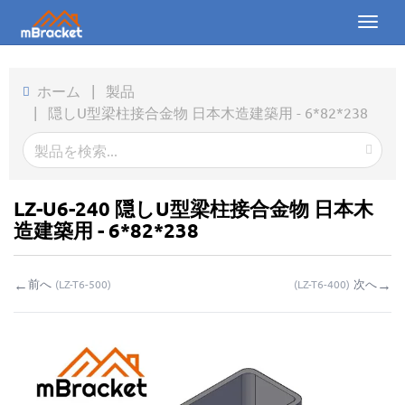
Toggl
naviga
ホーム
ホーム
|
製品
|
隠しU型梁柱接合金物 日本木造建築用 - 6*82*238
製品
ニュース
写真
LZ-U6-240 隠しU型梁柱接合金物 日本木
造建築用 - 6*82*238
会社概要
←
→
前へ
次へ
(
LZ-T6-500
)
(
LZ-T6-400
)
お問い合わせ
ダウンロード
お問い合わせ