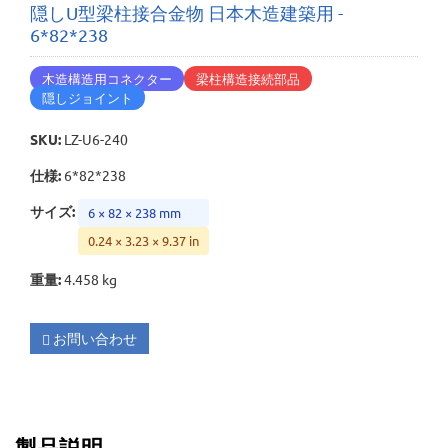
隠しU型梁柱接合金物 日本木造建築用 -
6*82*238
木造構造用コネクター
梁柱構造接続部品
隠しジョイント
SKU
:
LZ-U6-240
仕様
:
6*82*238
サイズ
:
6 × 82 × 238 mm
0.24 × 3.23 × 9.37 in
重量
:
4.458 kg
お問い合わせ
製品説明