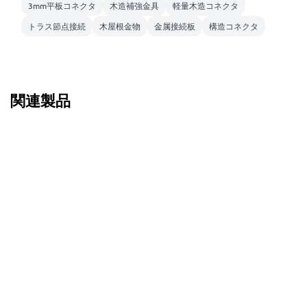
3mm平板コネクタ
木造補強金具
軽量木造コネクタ
トラス節点接続
木屋根金物
金属接続板
構造コネクタ
関連製品