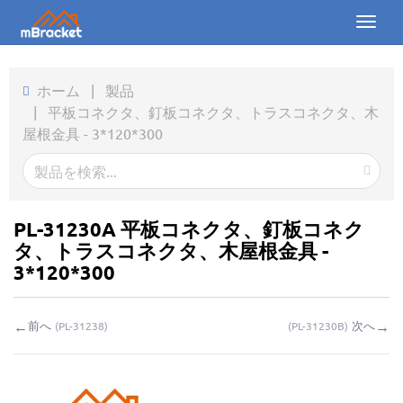
Toggl
naviga
ホーム
ホーム
|
製品
|
平板コネクタ、釘板コネクタ、トラスコネクタ、木
製品
屋根金具 - 3*120*300
ニュース
写真
PL-31230A 平板コネクタ、釘板コネク
会社概要
タ、トラスコネクタ、木屋根金具 -
3*120*300
お問い合わせ
←
→
前へ
次へ
(
PL-31238
)
(
PL-31230B
)
ダウンロード
お問い合わせ