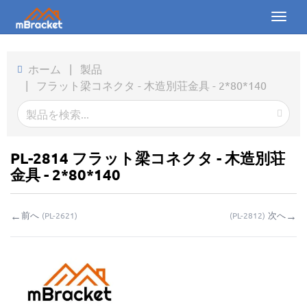
Toggl
naviga
ホーム
ホーム
|
製品
|
フラット梁コネクタ - 木造別荘金具 - 2*80*140
製品
ニュース
写真
PL-2814 フラット梁コネクタ - 木造別荘
金具 - 2*80*140
会社概要
←
→
前へ
次へ
(
PL-2621
)
(
PL-2812
)
お問い合わせ
ダウンロード
お問い合わせ